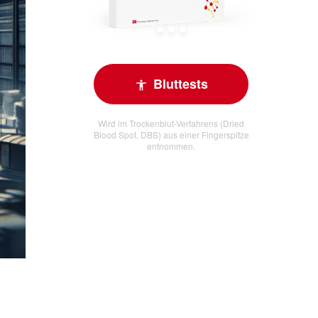
Bluttests
Wird im Trockenblut-Verfahrens (Dried
Blood Spot, DBS) aus einer Fingerspitze
entnommen.