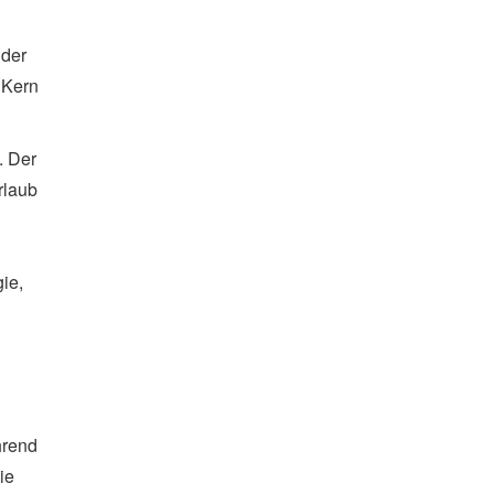
 der
 Kern
. Der
rlaub
ie,
hrend
ie