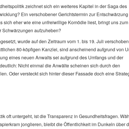
itspolitik zeichnet sich ein weiteres Kapitel in der Saga des
ntwicklung? Ein verschobener Gerichtstermin zur Entschwärzung
s sich eher wie eine unfreiwillige Komödie liest, bringt uns zum
paar Schwärzungen aufzuheben?
ngesetzt, wurde auf den Zeitraum vom 1. bis 19. Juli verschoben
attlichen 80-köpfigen Kanzlei, sind anscheinend aufgrund von U
itung eines neuen Anwalts sei aufgrund des Umfangs und der
 deutlich: Nicht einmal die Anwälte scheinen sich durch den
. Oder versteckt sich hinter dieser Fassade doch eine Strateg
tik oft untergeht, ist die Transparenz in Gesundheitsfragen. Wä
ierkram jonglieren, bleibt die Öffentlichkeit im Dunkeln über d