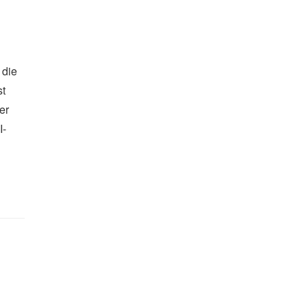
 die
st
er
I-