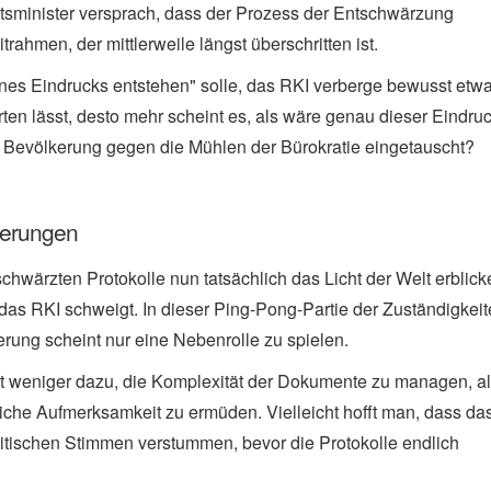
heitsminister versprach, dass der Prozess der Entschwärzung
trahmen, der mittlerweile längst überschritten ist.
ines Eindrucks entstehen" solle, das RKI verberge bewusst etwa
rten lässt, desto mehr scheint es, als wäre genau dieser Eindru
er Bevölkerung gegen die Mühlen der Bürokratie eingetauscht?
gerungen
chwärzten Protokolle nun tatsächlich das Licht der Welt erblick
das RKI schweigt. In dieser Ping-Pong-Partie der Zuständigkei
erung scheint nur eine Nebenrolle zu spielen.
ht weniger dazu, die Komplexität der Dokumente zu managen, a
liche Aufmerksamkeit zu ermüden. Vielleicht hofft man, dass da
ritischen Stimmen verstummen, bevor die Protokolle endlich