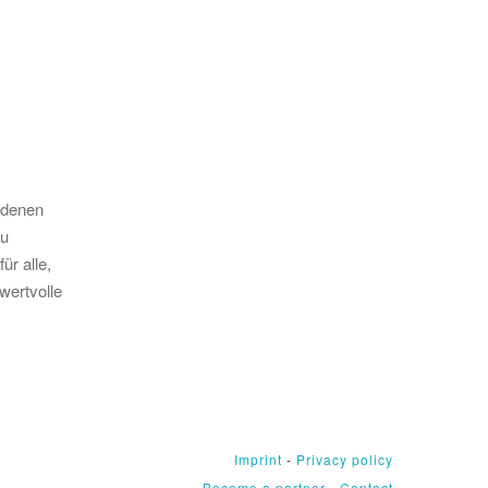
edenen
zu
ür alle,
wertvolle
Imprint
-
Privacy policy
Become a partner
-
Contact